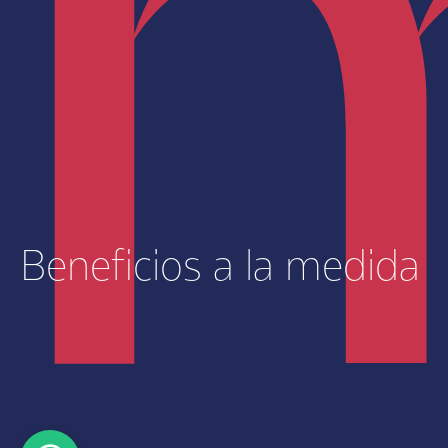
Tu oficina en la ciudad, tu
Beneficios a la medida
refugio al anochecer