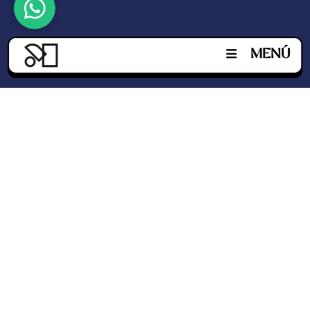


MENÚ
Inicio
^
Habitaciones
C
Junior Suite Doble
Junior Suite King
Junior Suite Handicap
Suite Doble
Suite King
Suite Presidencial
Servicios
C
Restaurante & Bar
Eventos & Salones
Spa & Salón